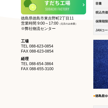
容量
税込売価
徳島県徳島市東吉野町2丁目11
保障期限
営業時間
9
:00～17:00
（元旦のみ休業
）
※弊社物流センター
JANコ
工場
TEL
088-623-0854
FAX
088-623-0854
経理
TEL
088-654-3864
FAX
088-655-3100
■
徳島産ゆ