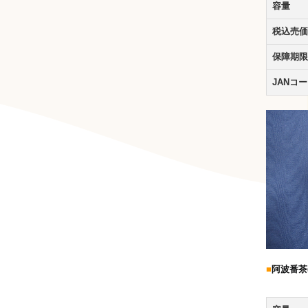
容量
税込売価
保障期限
JANコ
■
阿波番茶(