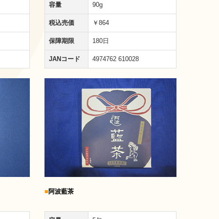
容量
90g
税込売価
￥864
保障期限
180日
JANコード
4974762 610028
■
阿波藍茶