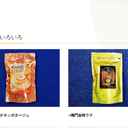
いろいろ
チキンポタージュ
■
鳴門金時ラテ