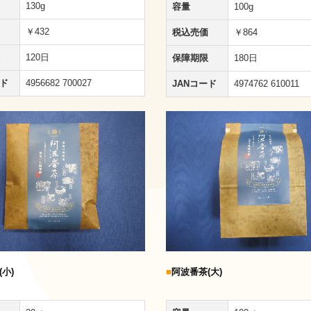
130g
容量
100g
￥432
税込売価
￥864
120日
保障期限
180日
ード
4956682 700027
JANコード
4974762 610011
小)
■
阿波番茶(大)