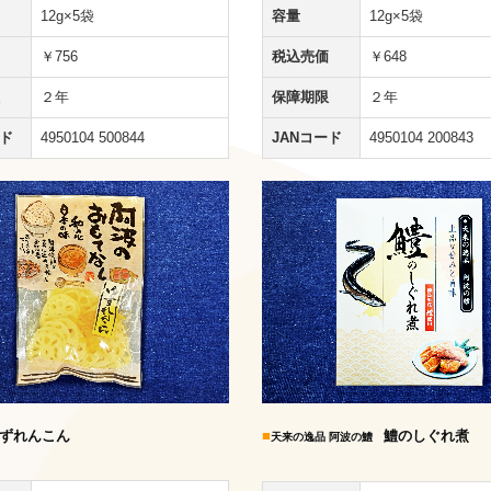
12g×5袋
容量
12g×5袋
￥756
税込売価
￥648
２年
保障期限
２年
ード
4950104 500844
JANコード
4950104 200843
ずれんこん
■
鱧のしぐれ煮
天来の逸品 阿波の鱧