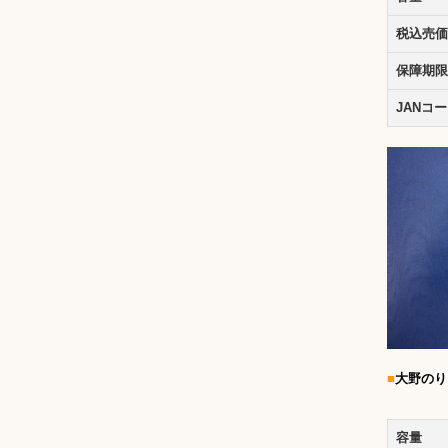
税込売価
保障期限
JANコ
■
大野のり
容量