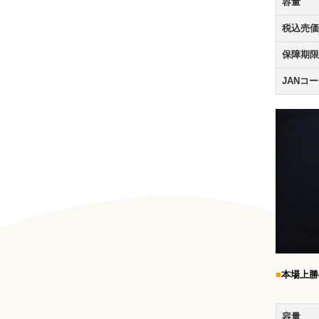
容量
税込売価
保障期限
JANコ
■
本場上
容量