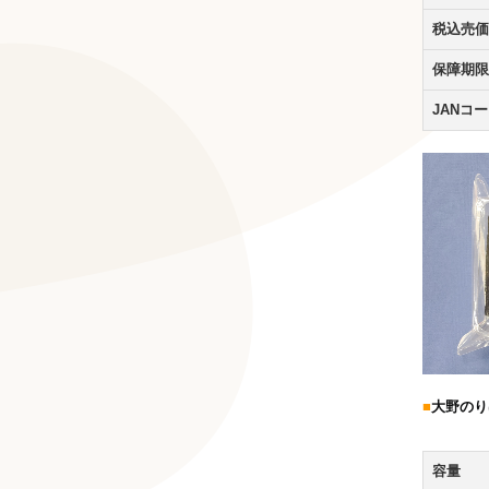
税込売価
保障期限
JANコ
■
大野のり
容量