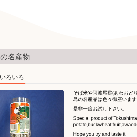
島の名産物
いろいろ
そば米や阿波尾鶏(あわおど
島の名産品は色々御座います
是非一度お試し下さい。
Special product of Tokushima 
potato,buckwheat fruit,awaodo
Hope you try and taste it!