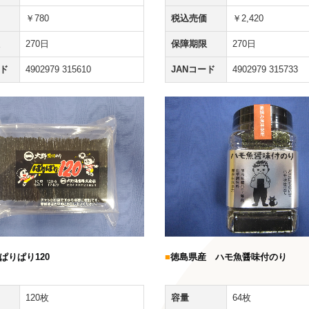
税込売価
￥2,420
￥780
保障期限
270日
270日
JANコード
4902979 315733
ード
4902979 315610
ぱりぱり120
■
徳島県産 ハモ魚醤味付のり
120枚
容量
64枚