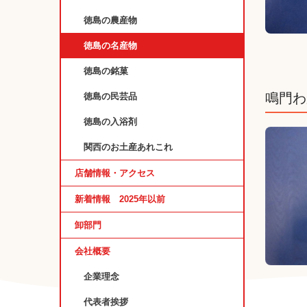
徳島の農産物
徳島の名産物
徳島の銘菓
鳴門わ
徳島の民芸品
徳島の入浴剤
関西のお土産あれこれ
店舗情報・アクセス
新着情報 2025年以前
卸部門
会社概要
企業理念
代表者挨拶