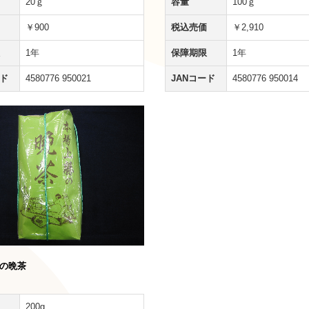
20ｇ
容量
100ｇ
￥900
税込売価
￥2,910
1年
保障期限
1年
ード
4580776 950021
JANコード
4580776 950014
勝の晩茶
200g