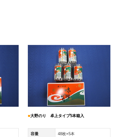
■
大野のり 卓上タイプ5本箱入
容量
48枚×5本