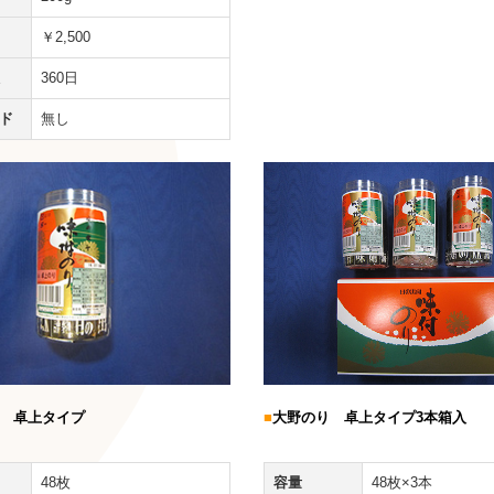
￥2,500
360日
ード
無し
■
大野のり 卓上タイプ3本箱入
 卓上タイプ
容量
48枚×3本
48枚