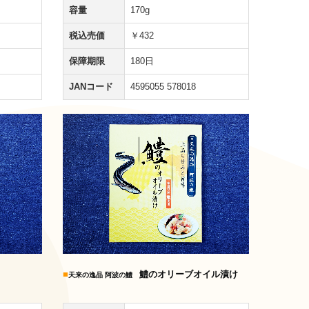
容量
170g
税込売価
￥432
保障期限
180日
JANコード
4595055 578018
■
鱧のオリーブオイル漬け
天来の逸品 阿波の鱧