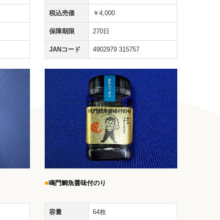
税込売価
￥4,000
保障期限
270日
JANコード
4902979 315757
■
鳴門鯛魚醤味付のり
容量
64枚