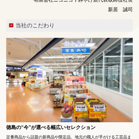
よくある御質問
新居 誠司
個人情報保護方針
御注文・御問い合わせ
当社のこだわり
徳島の“今”が選べる幅広いセレクション
定番商品から話題の新商品や限定品、地元の職人が手がける工芸品ま