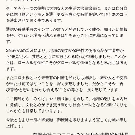
徳島の銘菓
そしてもう一つの役割は大切な人の生活の節目節目に、または自分自
徳島の民芸品
身に贈り物というモノを通し更なる豊かな時間を築いて頂く為のコト
を演出させて頂く事であります。
徳島の入浴剤
通信や移動手段のインフラが次々と発達していく昨今、知りたい情報
関西のお土産あれこれ
を得、訪れたい場所へ訪れる事は年を追うごとに容易になっていま
す。
店舗情報・アクセス
SNSやAIの普及により、地域の魅力や物語性のある商品が世界中か
新着情報 2025年以前
ら“発見”され、共感とともに拡散される時代が到来しました。これか
らは、ローカルな個性こそがグローバルな価値となると私たちは考え
卸部門
ます。
またコロナ禍という未曾有の困難を私たちも経験し、旅や人との交流
会社概要
が当たり前ではないことを、深く実感しました。だからこそ今、再
び“誰かと想いを分かち合える”ことの尊さを、強く感じています。
企業理念
ここ徳島から「みやげ」や「贈り物」を通して、地域の魅力を国内外
代表者挨拶
に発信し、文化と心が行き交う豊かな社会の一助となる企業づくりを
これからも目指してまいります。
会社沿革
今後ともより一層の御愛顧、御鞭撻を賜りますよう宜しくお願い申し
採用情報
上げます。
有限会社ニコニコヤみやげ店代表取締役社長