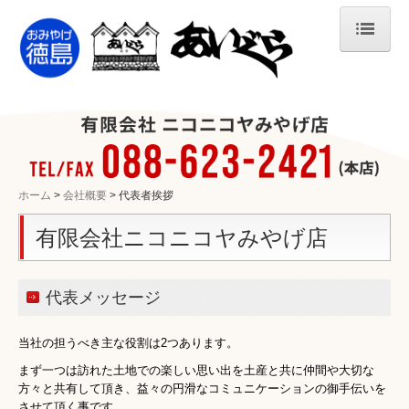
ホーム
商品情報
徳島のみやげ菓子
中四国限定のあのお菓子
ホーム
会社概要
代表者挨拶
徳島の御当地キャラグッズ
有限会社ニコニコヤみやげ店
徳島ラーメン(B級グルメ)
徳島のお酒
代表メッセージ
半田そうめん
徳島の農産物
当社の担うべき主な役割は2つあります。
まず一つは訪れた土地での楽しい思い出を土産と共に仲間や大切な
徳島の名産物
方々と共有して頂き、益々の円滑なコミュニケーションの御手伝いを
させて頂く事です。