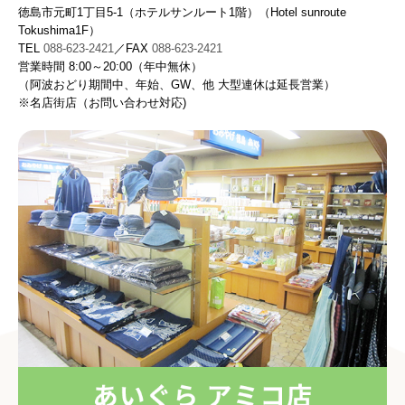
徳島市元町1丁目5-1（ホテルサンルート1階）（Hotel sunroute
Tokushima1F）
TEL
088-623-2421
／FAX
088-623-2421
営業時間
8:00～20:00
（
年中無休）
（阿波おどり期間中、年始、GW、他
大型連休は延長営業）
※
名店街店（お問い合わせ対応)