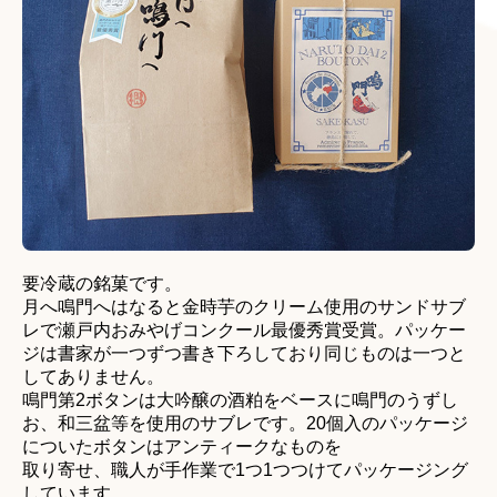
徳島の銘菓
徳島の民芸品
徳島の入浴剤
関西のお土産あれこれ
店舗情報・アクセス
新着情報 2025年以前
卸部門
要冷蔵の銘菓です。
会社概要
月へ鳴門へはなると金時芋のクリーム使用のサンドサブ
レで瀬戸内おみやげコンクール最優秀賞受賞。パッケー
企業理念
ジは書家が一つずつ書き下ろしており同じものは一つと
代表者挨拶
してありません。
鳴門第2ボタンは大吟醸の酒粕をベースに鳴門のうずし
会社沿革
お、和三盆等を使用のサブレです。20個入のパッケージ
についたボタンはアンティークなものを
採用情報
取り寄せ、職人が手作業で1つ1つつけてパッケージング
しています。