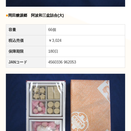
■
岡田糖源郷 阿波和三盆詰合(大)
容量
66個
税込売価
￥3,024
保障期限
180日
JANコード
4560336 962053