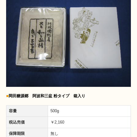
■
岡田糖源郷 阿波和三盆 粉タイプ 箱入り
容量
500g
税込売価
￥2,160
保障期限
無し