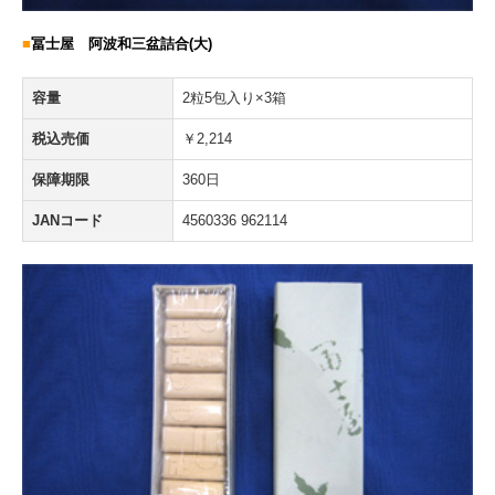
■
冨士屋 阿波和三盆詰合(大)
容量
2粒5包入り×3箱
税込売価
￥2,214
保障期限
360日
JANコード
4560336 962114