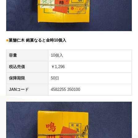
■
菓舗仁木
銘菓なると金時1
0個入
容量
10個入
税込売価
￥1,296
保障期限
50日
JANコード
4582255 350100