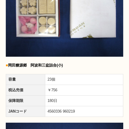
■
岡田糖源郷 阿波和三盆詰合(小)
容量
23個
税込売価
￥756
保障期限
180日
JANコード
4560336 960219