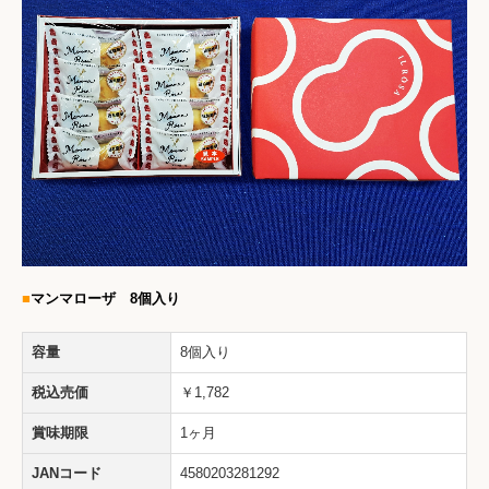
■
マンマローザ 8個入り
容量
8個入り
税込売価
￥1,782
賞味期限
1ヶ月
JANコード
4580203281292