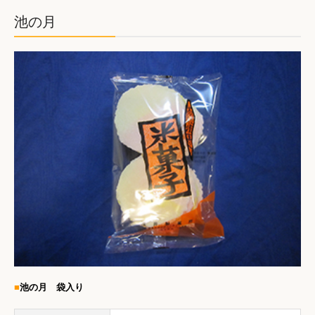
池の月
■
池の月 袋入り