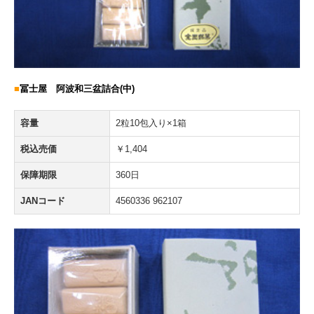
■
冨士屋 阿波和三盆詰合(中)
容量
2粒10包入り×1箱
税込売価
￥1,404
保障期限
360日
JANコード
4560336 962107