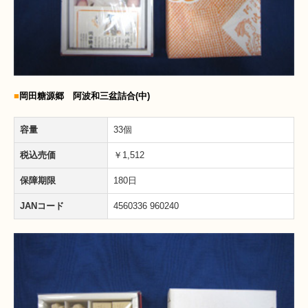
■
岡田糖源郷 阿波和三盆詰合(中)
容量
33個
税込売価
￥1,512
保障期限
180日
JANコード
4560336 960240