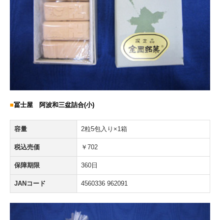
■
冨士屋 阿波和三盆詰合(小)
容量
2粒5包入り×1箱
税込売価
￥702
保障期限
360日
JANコード
4560336 962091