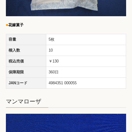
■
花嫁菓子
容量
5枚
梱入数
10
税込売価
￥130
保障期限
360日
JANコード
4984351 000055
マンマローザ