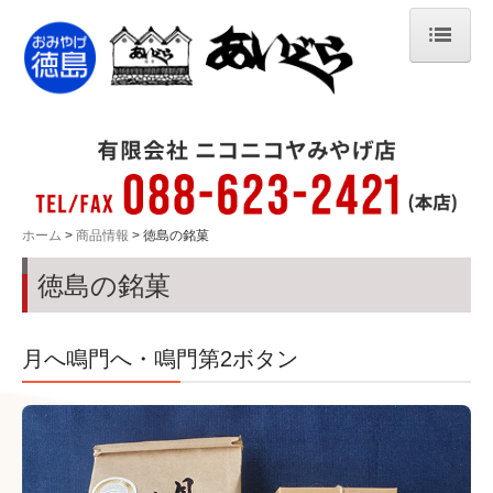
ホーム
商品情報
徳島のみやげ菓子
中四国限定のあのお菓子
ホーム
商品情報
徳島の銘菓
徳島の御当地キャラグッズ
徳島の銘菓
徳島ラーメン(B級グルメ)
徳島のお酒
月へ鳴門へ・鳴門第2ボタン
半田そうめん
徳島の農産物
徳島の名産物