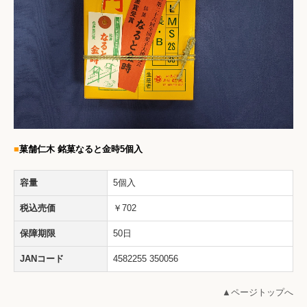
■
菓舗仁木
銘菓なると金時5
個入
容量
5個入
税込売価
￥702
保障期限
50日
JANコード
4582255 350056
▲ページトップへ