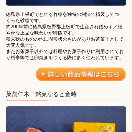
徳島県上板町でとれる竹糖を独特の制法で精製してつ
くった砂糖です。
約200年前に徳島県板野郡上板町で生産され始めキメ細
やかな上品な味わいが特徴です。
粉末状のものの他に固形状のものがありお茶菓子として
大変人気です。
またお茶菓子以外では料理やお菓子作りに利用されてお
り料亭等では卵焼きをつくる際に多く使われています。
菓舗仁木 銘菓なると金時