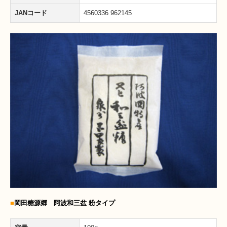
JANコード
4560336 962145
■
岡田糖源郷 阿波和三盆 粉タイプ