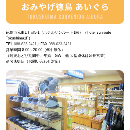
徳島市元町1丁目5-1（ホテルサンルート1階）（Hotel sunroute
Tokushima1F）
TEL
088-623-2421
／FAX
088-623-2421
営業時間
8:00～20:00
（
年中無休）
（阿波おどり期間中、年始、GW、他
大型連休は延長営業）
※
名店街店（お問い合わせ対応)