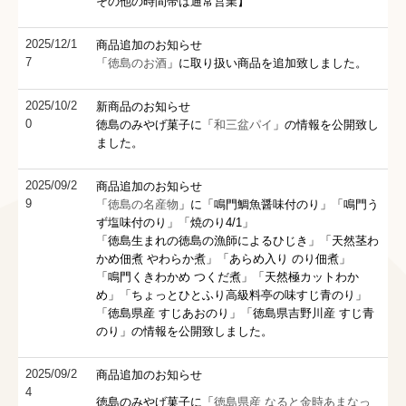
その他の時間帯は通常営業
】
徳島の銘菓
徳島の民芸品
商品追加のお知らせ
2025/12/1
7
「
徳島のお酒
」に取り扱い商品を追加致しました。
徳島の入浴剤
関西のお土産あれこれ
新商品のお知らせ
2025/10/2
0
徳島のみやげ菓子に「
和三盆パイ
」の情報を公開致し
店舗情報・アクセス
ました。
新着情報 2025年以前
商品追加のお知らせ
2025/09/2
9
卸部門
「
徳島の名産物
」に「鳴門鯛魚醤味付のり」「鳴門う
ず塩味付のり」「焼のり4/1」
会社概要
「徳島生まれの徳島の漁師によるひじき」「天然茎わ
かめ佃煮 やわらか煮」「あらめ入り のり佃煮」
企業理念
「鳴門くきわかめ つくだ煮」「天然極カットわか
め」「ちょっとひとふり高級料亭の味すじ青のり」
代表者挨拶
「徳島県産 すじあおのり」「徳島県吉野川産 すじ青
のり」の情報を公開致しました。
会社沿革
商品追加のお知らせ
採用情報
2025/09/2
4
徳島のみやげ菓子に「
徳島県産 なると金時あまなっ