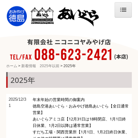
ホーム
商品情報
徳島のみやげ菓子
中四国限定のあのお菓子
ホーム
新着情報 2025年以前
2025年
徳島の御当地キャラグッズ
2025
年
徳島ラーメン(B級グルメ)
徳島のお酒
年末年始の営業時間の御案内
2025/12/3
半田そうめん
1
徳島空港あいぐら・おみやげ徳島あいぐら【全日通常
営業】
徳島の農産物
あいぐらアミコ店【12月31日は18時閉店、1月1日終
日休業、1月2日以降は通常営業】
徳島の名産物
すだち工場・関西営業所【1月1日、1月2日終日休業、